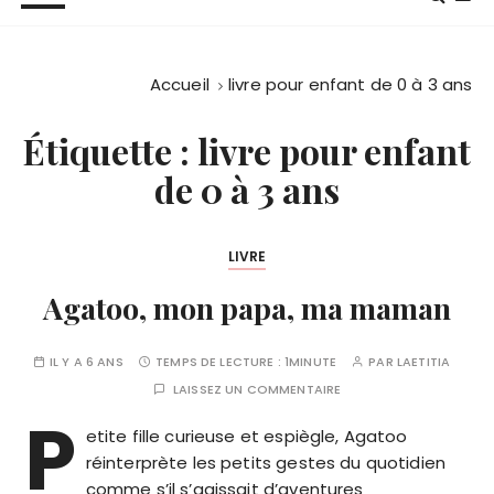
Accueil
livre pour enfant de 0 à 3 ans
Étiquette :
livre pour enfant
de 0 à 3 ans
LIVRE
Agatoo, mon papa, ma maman
IL Y A 6 ANS
TEMPS DE LECTURE :
1MINUTE
PAR
LAETITIA
LAISSEZ UN COMMENTAIRE
P
etite fille curieuse et espiègle, Agatoo
réinterprète les petits gestes du quotidien
comme s’il s’agissait d’aventures