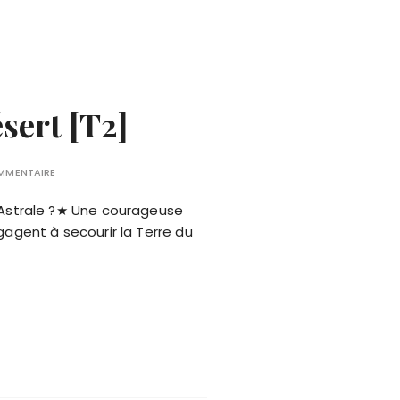
sert [T2]
OMMENTAIRE
 Astrale ?★ Une courageuse
ngagent à secourir la Terre du