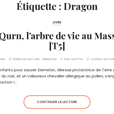
Étiquette :
Dragon
LIVRE
urn, l’arbre de vie au Mass
[T5]
 ANS
TEMPS DE LECTURE :
2MINUTES
PAR
LAETITIA
LAISSEZ UN C
nfants pour sauver Demeter, déesse protectrice de Terre
du noir, et un valeureux chevalier allergique au pollen, s’e
uction !…
CONTINUER LA LECTURE