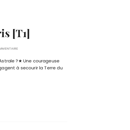
is [T1]
OMMENTAIRE
 Astrale ?★ Une courageuse
ngagent à secourir la Terre du