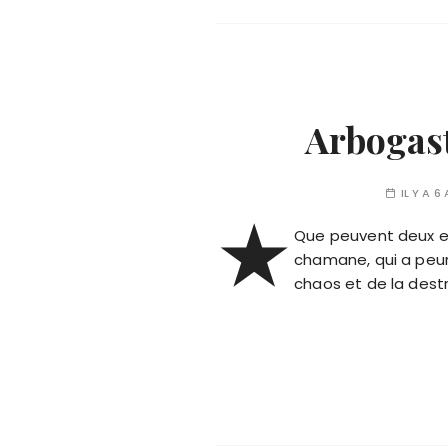
Arbogast
IL Y A 6
★
Que peuvent deux e
chamane, qui a peur 
chaos et de la destr