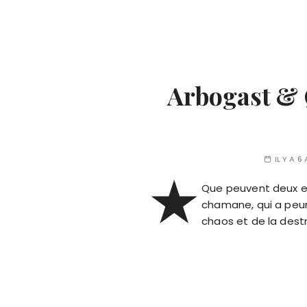
Arbogast & Q
IL Y A 6
★
Que peuvent deux e
chamane, qui a peur 
chaos et de la destr