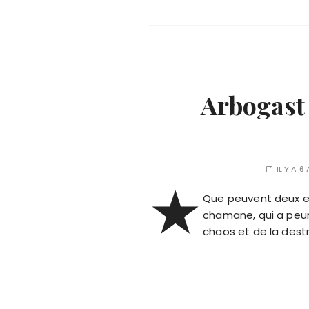
Arbogast 
IL Y A 6
★
Que peuvent deux e
chamane, qui a peur 
chaos et de la destr