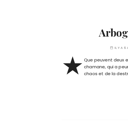
Arboga
IL Y A 6
★
Que peuvent deux e
chamane, qui a peur 
chaos et de la destr