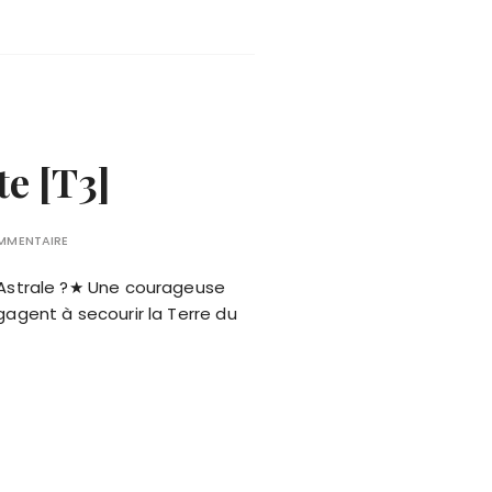
te [T3]
OMMENTAIRE
 Astrale ?★ Une courageuse
ngagent à secourir la Terre du