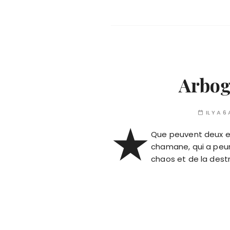
Arboga
IL Y A 6
★
Que peuvent deux e
chamane, qui a peur 
chaos et de la destr